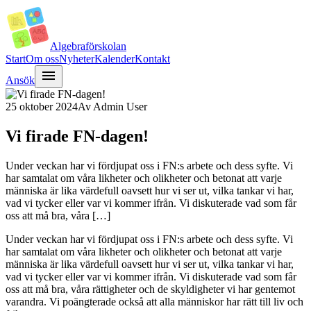
Algebra
förskolan
Start
Om oss
Nyheter
Kalender
Kontakt
menu
Ansök
25 oktober 2024
Av
Admin User
Vi firade FN-dagen!
Under veckan har vi fördjupat oss i FN:s arbete och dess syfte. Vi
har samtalat om våra likheter och olikheter och betonat att varje
människa är lika värdefull oavsett hur vi ser ut, vilka tankar vi har,
vad vi tycker eller var vi kommer ifrån. Vi diskuterade vad som får
oss att må bra, våra […]
Under veckan har vi fördjupat oss i FN:s arbete och dess syfte. Vi
har samtalat om våra likheter och olikheter och betonat att varje
människa är lika värdefull oavsett hur vi ser ut, vilka tankar vi har,
vad vi tycker eller var vi kommer ifrån. Vi diskuterade vad som får
oss att må bra, våra rättigheter och de skyldigheter vi har gentemot
varandra. Vi poängterade också att alla människor har rätt till liv och