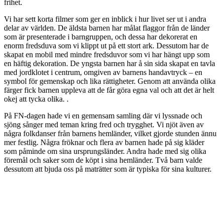
frihet.
Vi har sett korta filmer som ger en inblick i hur livet ser ut i andra
delar av världen. De äldsta barnen har målat flaggor från de länder
som är presenterade i barngruppen, och dessa har dekorerat en
enorm fredsduva som vi klippt ut på ett stort ark. Dessutom har de
skapat en mobil med mindre fredsduvor som vi har hängt upp som
en häftig dekoration. De yngsta barnen har å sin sida skapat en tavla
med jordklotet i centrum, omgiven av barnens handavtryck – en
symbol för gemenskap och lika rättigheter. Genom att använda olika
färger fick barnen uppleva att de får göra egna val och att det är helt
okej att tycka olika. .
På FN-dagen hade vi en gemensam samling där vi lyssnade och
sjöng sånger med teman kring fred och trygghet. Vi njöt även av
några folkdanser från barnens hemländer, vilket gjorde stunden ännu
mer festlig. Några fröknar och flera av barnen hade på sig kläder
som påminde om sina ursprungsländer. Andra hade med sig olika
föremål och saker som de köpt i sina hemländer. Två barn valde
dessutom att bjuda oss på maträtter som är typiska för sina kulturer.