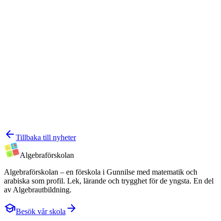
arrow_back
Tillbaka till nyheter
Algebra
förskolan
Algebraförskolan – en förskola i Gunnilse med matematik och
arabiska som profil. Lek, lärande och trygghet för de yngsta. En del
av Algebrautbildning.
school
arrow_forward
Besök vår skola