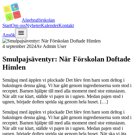
Algebra
förskolan
Start
Om oss
Nyheter
Kalender
Kontakt
menu
Ansök
4 september 2024
Av
Admin User
Smulpajsäventyr: När Förskolan Doftade
Himlen
Smulpaj med äpplen vi plockade Det blev fem barn som deltog i
bakningen denna gång. Vi har gått genom ingredienserna som stod i
receptet. Barnen hjälpte till med alla moment med stor entusiasm.
När allt var klart, ställde vi pajen in i ugnen. Medan pajen stod i
ugnen, började doften sprida sig genom hela huset. […]
Smulpaj med äpplen vi plockade Det blev fem barn som deltog i
bakningen denna gång. Vi har gått genom ingredienserna som stod i
receptet. Barnen hjälpte till med alla moment med stor entusiasm.
När allt var klart, ställde vi pajen in i ugnen. Medan pajen stod i
ugnen, började doften sprida sig genom hela huset. När ska vi äta