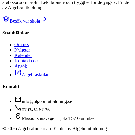
arabiska som profil. Lek, lärande och trygghet för de yngsta. En del
av Algebrautbildning.
school
arrow_forward
Besök vår skola
Snabblänkar
Om oss
Nyheter
Kalender
Kontakta oss
Ansök
open_in_new
Algebraskolan
Kontakt
mail
info@algebrautbildning.se
call
0793-34 67 26
location_on
Missionshusvägen 1, 424 57 Gunnilse
©
2026
Algebraförskolan. En del av Algebrautbildning.