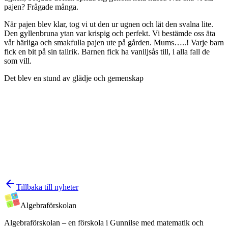
pajen? Frågade många.
När pajen blev klar, tog vi ut den ur ugnen och lät den svalna lite.
Den gyllenbruna ytan var krispig och perfekt. Vi bestämde oss
äta
vår härliga och smakfulla pajen ute på gården. Mums…..! Varje barn
fick en bit på sin tallrik. Barnen fick ha vaniljsås till, i alla fall de
som vill.
Det blev en stund av glädje och gemenskap
arrow_back
Tillbaka till nyheter
Algebra
förskolan
Algebraförskolan – en förskola i Gunnilse med matematik och