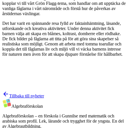
kopplar vi till vårt Grön Flagg-tema, som handlar om att upptäcka de
vanliga fåglarna i vårt närområde och förstå hur de påverkas av
årstidernas växlingar.
Det har varit en spännande resa fylld av faktainhämtning, läsande,
utforskande och kreativa aktiviteter. Under denna aktivitet fick
barnen välja att skapa en blåmes, koltrast, domherre eller rödhake.
De fick bilder på fåglarna att titta på för att göra sina skapelser så
realistiska som möjligt. Genom att arbeta med tomma toarullar och
koppla det till fåglarnas liv och miljö vill vi väcka barnens intresse
för naturen men även för att skapa djupare förståelse för hållbarhet.
arrow_back
Tillbaka till nyheter
Algebra
förskolan
Algebraförskolan – en förskola i Gunnilse med matematik och
arabiska som profil. Lek, lärande och trygghet för de yngsta. En del
av Algebrautbildning.