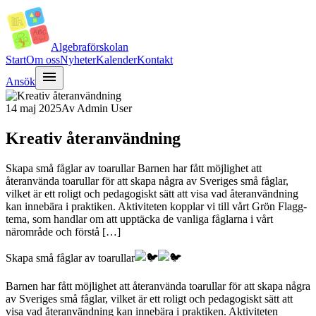
Algebra
förskolan
Start
Om oss
Nyheter
Kalender
Kontakt
menu
Ansök
14 maj 2025
Av
Admin User
Kreativ återanvändning
Skapa små fåglar av toarullar Barnen har fått möjlighet att
återanvända toarullar för att skapa några av Sveriges små fåglar,
vilket är ett roligt och pedagogiskt sätt att visa vad återanvändning
kan innebära i praktiken. Aktiviteten kopplar vi till vårt Grön Flagg-
tema, som handlar om att upptäcka de vanliga fåglarna i vårt
närområde och förstå […]
Skapa små fåglar av toarullar
Barnen har fått möjlighet att återanvända toarullar för att skapa några
av Sveriges små fåglar, vilket är ett roligt och pedagogiskt sätt att
visa vad återanvändning kan innebära i praktiken. Aktiviteten