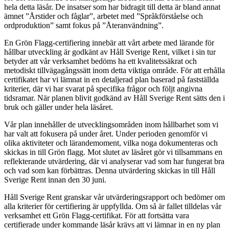
hela detta läsår. De insatser som har bidragit till detta är bland annat
ämnet ”Årstider och fåglar”, arbetet med ”Språkförståelse och
ordproduktion” samt fokus på ”Återanvändning”.
En Grön Flagg-certifiering innebär att vårt arbete med lärande för
hållbar utveckling är godkänt av Håll Sverige Rent, vilket i sin tur
betyder att vår verksamhet bedöms ha ett kvalitetssäkrat och
metodiskt tillvägagångssätt inom detta viktiga område. För att erhålla
certifikatet har vi lämnat in en detaljerad plan baserad på fastställda
kriterier, där vi har svarat på specifika frågor och följt angivna
tidsramar. När planen blivit godkänd av Håll Sverige Rent sätts den i
bruk och gäller under hela läsåret.
Vår plan innehåller de utvecklingsområden inom hållbarhet som vi
har valt att fokusera på under året. Under perioden genomför vi
olika aktiviteter och lärandemoment, vilka noga dokumenteras och
skickas in till Grön flagg. Mot slutet av läsåret gör vi tillsammans en
reflekterande utvärdering, där vi analyserar vad som har fungerat bra
och vad som kan förbättras. Denna utvärdering skickas in till Håll
Sverige Rent innan den 30 juni.
Håll Sverige Rent granskar vår utvärderingsrapport och bedömer om
alla kriterier för certifiering är uppfyllda. Om så är fallet tilldelas vår
verksamhet ett Grön Flagg-certifikat. För att fortsätta vara
certifierade under kommande läsår krävs att vi lämnar in en ny plan