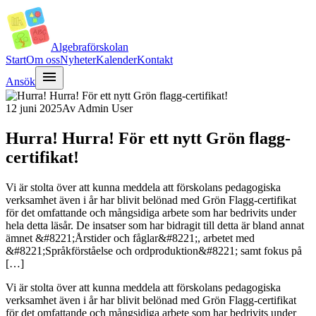
Algebra
förskolan
Start
Om oss
Nyheter
Kalender
Kontakt
menu
Ansök
12 juni 2025
Av
Admin User
Hurra! Hurra! För ett nytt Grön flagg-
certifikat!
Vi är stolta över att kunna meddela att förskolans pedagogiska
verksamhet även i år har blivit belönad med Grön Flagg-certifikat
för det omfattande och mångsidiga arbete som har bedrivits under
hela detta läsår. De insatser som har bidragit till detta är bland annat
ämnet &#8221;Årstider och fåglar&#8221;, arbetet med
&#8221;Språkförståelse och ordproduktion&#8221; samt fokus på
[…]
Vi är
stolta över att kunna meddela att förskolans pedagogiska
verksamhet även i år har blivit belönad med Grön Flagg-certifikat
för det omfattande och mångsidiga arbete som har bedrivits under