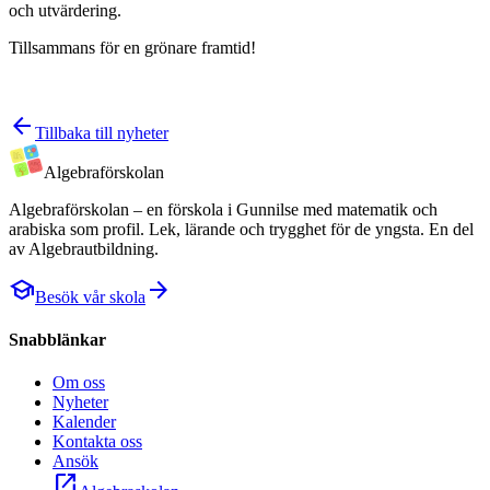
och utvärdering.
Tillsammans för en grönare framtid!
arrow_back
Tillbaka till nyheter
Algebra
förskolan
Algebraförskolan – en förskola i Gunnilse med matematik och
arabiska som profil. Lek, lärande och trygghet för de yngsta. En del
av Algebrautbildning.
school
arrow_forward
Besök vår skola
Snabblänkar
Om oss
Nyheter
Kalender
Kontakta oss
Ansök
open_in_new